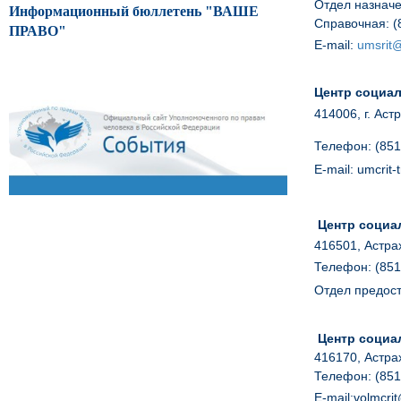
Отдел назначе
Информационный бюллетень "ВАШЕ
Справочная: (
ПРАВО"
E
-
mail
:
umsrit
Центр социал
414006, г. Аст
Телефон: (851
E
-mail: umcrit
Центр социа
416501, Астрах
Телефон: (851
Отдел предост
Центр социа
416170, Астрах
Телефон: (851
E
-
mail
:
volmcrit