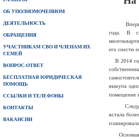
На 
ОБ УПОЛНОМОЧЕННОМ
ДЕЯТЕЛЬНОСТЬ
Впервые 
года. В с
ОБРАЩЕНИЯ
многокварти
УЧАСТНИКАМ СВО И ЧЛЕНАМ ИХ
его снести е
СЕМЕЙ
В 2014 год
ВОПРОС-ОТВЕТ
собственни
БЕСПЛАТНАЯ ЮРИДИЧЕСКАЯ
самостоятел
ПОМОЩЬ
выкупа одно
помещение в
ССЫЛКИ И ТЕЛЕФОНЫ
Следует о
КОНТАКТЫ
встала боле
ВАКАНСИИ
планировала
Основываяс