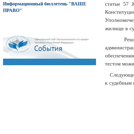
статьи 57 
Информационный бюллетень "ВАШЕ
ПРАВО"
Конституци
Уполномоче
жилище в су
Решением 
администр
обеспечени
тестом мож
Следующим 
к судебным 