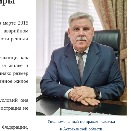
тиры
 марте 2015
 аварийном
ласти решили
льнице, как
 за жилье и
днако размер
оенное жилое
словий она
нистрация не
Уполномоченный по правам человека
 Федерации,
в Астраханской области