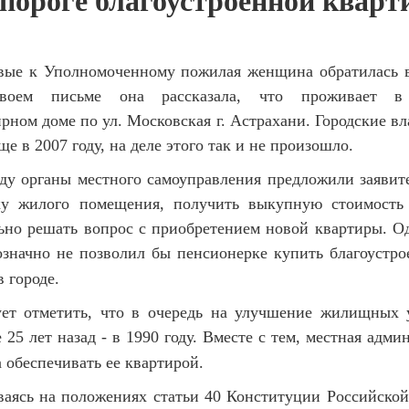
пороге благоустроенной квар
к Уполномоченному пожилая женщина обратилась в
воем письме она рассказала, что проживает в
рном доме по ул. Московская г. Астрахани. Городские в
ще в 2007 году, на деле этого так и не произошло.
у органы местного самоуправления предложили заявите
ку жилого помещения, получить выкупную стоимость
ьно решать вопрос с приобретением новой квартиры. О
значно не позволил бы пенсионерке купить благоустр
 городе.
тметить, что в очередь на улучшение жилищных у
е 25 лет назад - в 1990 году. Вместе с тем, местная адми
 обеспечивать ее квартирой.
ь на положениях статьи 40 Конституции Российской