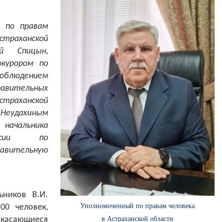
й по правам
траханской
й Спицын,
окурором по
блюдением
авительных
траханской
 Неудахиным
начальника
ссии по
равительную
ьников В.И.
Уполномоченный по правам человека
00 человек,
в Астраханской области
касающиеся