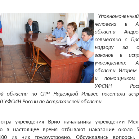
Уполномоченны
человека в Ас
области Андре
совместно с Пр
надзору за со
законов в испр
учреждениях Ас
области Игорем
и помощником 
УФСИН Ро
ой области по СПЧ Надеждой Ильвес посетили исп
 УФСИН России по Астраханской области.
отра учреждения Врио начальника учреждении Мел
то в настоящее время отбывают наказание около 5
100 из них трудоустроено. Обсуждались вопросы, 