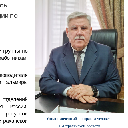
ИСЬ
ЦИИ ПО
й группы по
аботникам,
оводителя
ти Эльмиры
х отделений
я России,
х ресурсов
Уполномоченный по правам человека
страханской
в Астраханской области