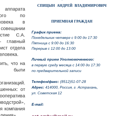
СПИЦЫН АНДРЕЙ ВЛАДИМИРОВИЧ
арата
нного по
ловека в
ПРИЕМНАЯ ГРАЖДАН
вещании
График приема:
стие С.А.
Понедельник-четверг с 9:00 до 17:30
— главный
Пятница с 9:00 до 16:30
рист отдела
Перерыв с 12:00 до 13:00
еловека.
Личный прием Уполномоченного:
ить, что на
в первую среду месяца с 14:00 до 17:30
ие были
по предварительной записи
рганизаций.
Телефон/факс:
(8512)51-07-28
Адрес:
414000, Россия, г. Астрахань,
шенных: от
ул. Советская 12
оператива
водстрой»,
E-mail:
я компания
ления».