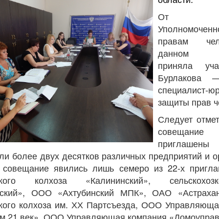
От апп
Уполномоче
правам че
данном со
приняла уча
Бурлакова 
специалист-ю
защиты прав ч
Следует отмет
совещан
приглашены
ли более двух десятков различных предприятий и о
 совещание явились лишь семеро из 22-х пригла
цкого колхоза «Калининский», сельскохозко
ский», ООО «Ахтубинский МПК», ОАО «Астрахан
кого колхоза им. ХХ Партсъезда, ООО Управляюща
м 21 век», ООО Управляющая компания «Домоуправ