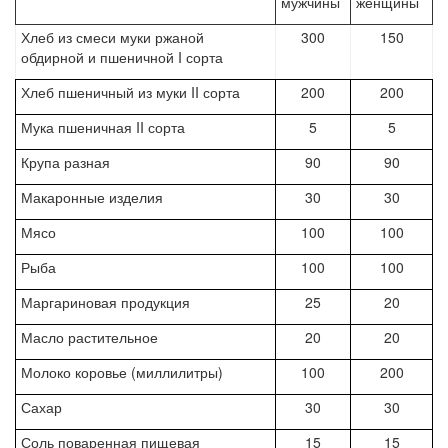
мужчины
женщины
Хлеб из смеси муки ржаной
300
150
обдирной и пшеничной I сорта
Хлеб пшеничный из муки II сорта
200
200
Мука пшеничная II сорта
5
5
Крупа разная
90
90
Макаронные изделия
30
30
Мясо
100
100
Рыба
100
100
Маргариновая продукция
25
20
Масло растительное
20
20
Молоко коровье (миллилитры)
100
200
Сахар
30
30
Соль поваренная пищевая
15
15