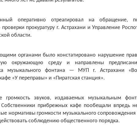
е много лет не давали результатов.
енный оперативно отреагировал на обращение, п
проверки прокуратуру г. Астрахани и Управление Росп
ской области.
ющими органами было констатировано нарушение прав
тную окружающую среду и направлены предписан
ика музыкального фонтана — МУП г. Астрахани «Во
кафе «У переправы» и «Пиратская станция».
те громкость звуков, издаваемых музыкальным фон
 Собственники прибрежных кафе пообещали впредь н
ные нормативы громкости музыкального сопровождения 
действовать соблюдению общественного порядка.