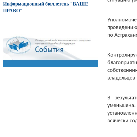
ситуацию уж
Информационный бюллетень "ВАШЕ
ПРАВО"
Уполномоч
проведению 
по Астрахан
Контролиру
благоприя
собственн
владельцев 
В результа
уменьшена.
установлен
всячески со