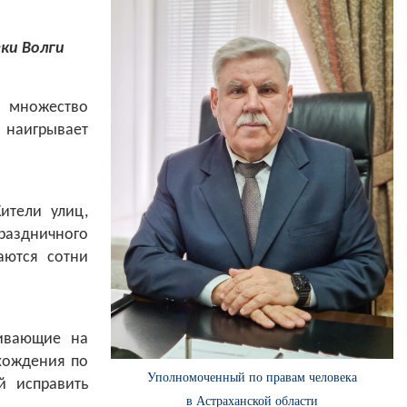
ки Волги
 множество
наигрывает
ители улиц,
праздничного
аются сотни
ивающие на
«хождения по
Уполномоченный по правам человека
 исправить
в Астраханской области