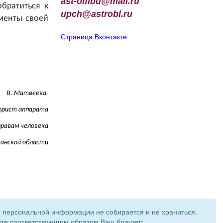
ast-ombu@mail.ru
обратиться к
upch
@
astrobl
.
ru
менты своей
Страница Вконтакте
В. Матвеева,
юрист аппарата
правам человека
ханской области
и персональной информации не собирается и не храниться.
ройте соответствующим образом Ваш браузер.