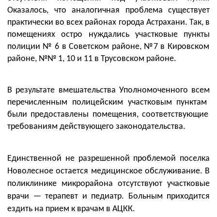
Оказалось, что аналогичная проблема существует
практически во всех районах города Астрахани. Так, в
помещениях остро нуждались
участковы
е
пункт
ы
полиции № 6
в
Советском районе, №7 в Кировском
районе, №№ 1, 10 и 11 в Трусовском районе.
В результате вмешательства
Уполномоченн
ого
все
м
перечисленны
м
полицейски
м
участковы
м
пункт
ам
были
предоставлены
помещения, соответствующие
требованиям действующего законодательства.
Единственной не разрешенной проблемой поселка
Новолесное
остается медицинское обслуживание. В
поликлинике микрорайона отсутствуют участковые
врачи — терапевт и педиатр. Больным приходится
ездить на прием к врачам в АЦКК.