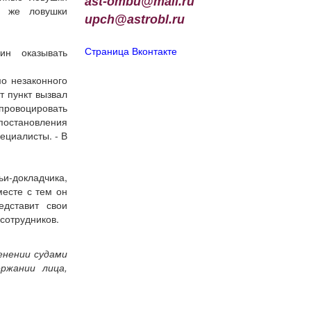
ast-ombu@mail.ru
и же ловушки
upch
@
astrobl
.
ru
ин оказывать
Страница Вконтакте
мо незаконного
т пункт вызвал
ровоцировать
постановления
ециалисты. - В
ьи-докладчика,
месте с тем он
едставит свои
сотрудников.
енении судами
ржании лица,