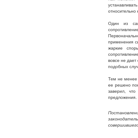
устанавлива
относительно 
Один из сам
сопротивление
Первоначально
применения си
жаркие спор
сопротивлени
вовсе не дает
подобных случ
Тем не менее 
ее решено пок
заверил, что
предложения. 
Постановлени
законодател
совершившего