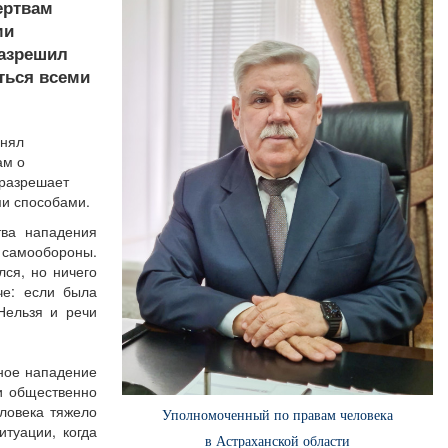
ертвам
ми
азрешил
ться всеми
инял
ам о
 разрешает
ми способами.
тва нападения
ы самообороны.
лся, но ничего
че: если была
Нельзя и речи
сное нападение
ии общественно
ловека тяжело
Уполномоченный по правам человека
туации, когда
в Астраханской области