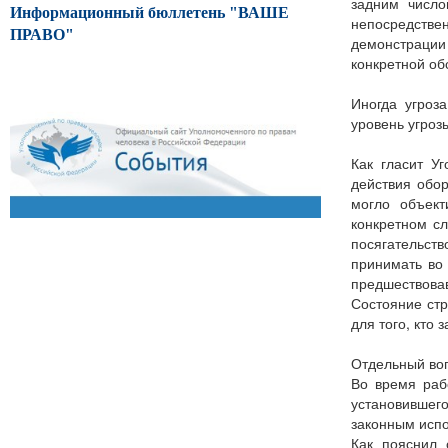
задним число
Информационный бюллетень "ВАШЕ
непосредстве
ПРАВО"
демонстрации
конкретной об
Иногда угроз
уровень угроз
Как гласит У
действия обо
могло объект
конкретном с
посягательств
принимать во 
предшествова
Состояние стр
для того, кто
Отдельный воп
Во время раб
установившег
законным исп
Как пояснил 