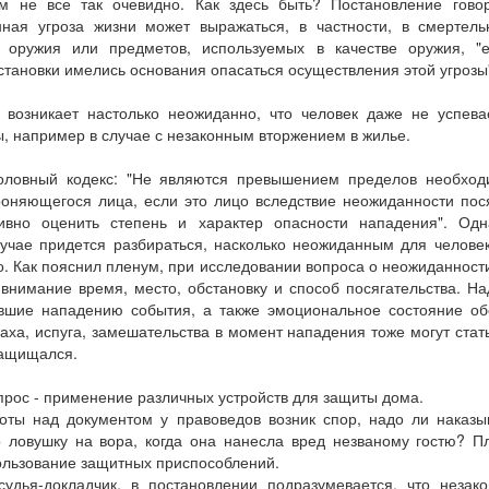
м не все так очевидно. Как здесь быть? Постановление говор
нная угроза жизни может выражаться, в частности, в смертель
 оружия или предметов, используемых в качестве оружия, "
становки имелись основания опасаться осуществления этой угрозы
а возникает настолько неожиданно, что человек даже не успева
ы, например в случае с незаконным вторжением в жилье.
головный кодекс: "Не являются превышением пределов необхо
роняющегося лица, если это лицо вследствие неожиданности пося
ивно оценить степень и характер опасности нападения". Од
лучае придется разбираться, насколько неожиданным для человек
о. Как пояснил пленум, при исследовании вопроса о неожиданности
внимание время, место, обстановку и способ посягательства. На
вшие нападению события, а также эмоциональное состояние об
аха, испуга, замешательства в момент нападения тоже могут ста
 защищался.
рос - применение различных устройств для защиты дома.
оты над документом у правоведов возник спор, надо ли наказыв
о ловушку на вора, когда она нанесла вред незваному гостю? П
ользование защитных приспособлений.
судья-докладчик, в постановлении подразумевается, что незак