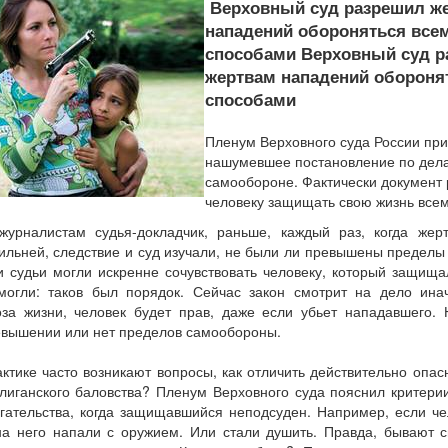
Верховный суд разрешил ж
нападений обороняться все
способами Верховный суд р
жертвам нападений обороня
способами
Пленум Верховного суда России пр
нашумевшее постановление по дел
самообороне. Фактически документ
человеку защищать свою жизнь все
журналистам судья-докладчик, раньше, каждый раз, когда жер
ильней, следствие и суд изучали, не были ли превышены предел
 судьи могли искренне сочувствовать человеку, который защища
могли: таков был порядок. Сейчас закон смотрит на дело ина
оза жизни, человек будет прав, даже если убьет нападавшего. 
евышении или нет пределов самообороны.
ктике часто возникают вопросы, как отличить действительно опа
улиганского баловства? Пленум Верховного суда пояснил критер
ягательства, когда защищавшийся неподсуден. Например, если че
на него напали с оружием. Или стали душить. Правда, бывают си