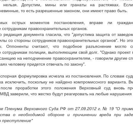
ть нельзя. Допустим, мины или гранаты на растяжках. Есл
невинные, то есть разрешенные законом, они имеют право быть.
ых острых моментов постановления, вправе ли граждан
 сотрудникам правоохранительных органов.
 редакция документа гласила, что "допустима защита от заведо
лы со стороны сотрудников правоохранительных органов". Но это
ы. Оппоненты считают, что подобное разъяснение могло сп
е сотрудникам полиции, выполняющим свой долг. "Однако проект 
 санкцию на неподчинение правоохранителям, - говорили другие сп
аях человеку придется отвечать по закону".
спорная формулировка исчезла из постановления. По словам суд
а исключить, поскольку не найдено компромиссного варианта. В
 после проработки этого положения Верховный суд вновь пр
МВД заверили, что жестко будут реагировать на любые нарушения 
е Пленума Верховного Суда РФ от 27.09.2012 г. № 19 "О прим
ьства о необходимой обороне и причинении вреда при заде
 преступление"