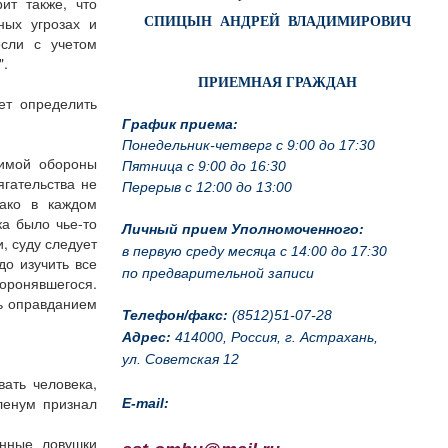
ит также, что
ных угрозах и
СПИЦЫН АНДРЕЙ ВЛАДИМИРОВИЧ
если с учетом
".
ПРИЕМНАЯ ГРАЖДАН
ет определить
График приема:
Понедельник-четверг с 9:00 до 17:30
димой обороны
Пятница с 9:00 до 16:30
гательства не
Перерыв с 12:00 до 13:00
нако в каждом
а было чье-то
Личный прием Уполномоченного:
, суду следует
в первую среду месяца с 14:00 до 17:30
до изучить все
по предварительной записи
оронявшегося.
ть оправданием
Телефон/факс:
(8512)51-07-28
Адрес:
414000, Россия, г. Астрахань,
ул. Советская 12
ать человека,
ленум признал
E-mail:
онные ловушки