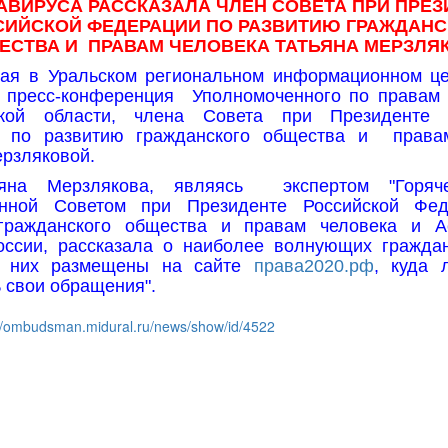
АВИРУСА РАССКАЗАЛА ЧЛЕН СОВЕТА ПРИ ПРЕЗ
СИЙСКОЙ ФЕДЕРАЦИИ ПО РАЗВИТИЮ ГРАЖДАНС
ЕСТВА И
ПРАВАМ ЧЕЛОВЕКА ТАТЬЯНА МЕРЗЛЯК
мая в Уральском региональном информационном ц
 пресс-конференция
Уполномоченного по правам 
кой области, члена Совета при Президенте 
 по развитию гражданского общества и
права
рзляковой.
ьяна Мерзлякова, являясь
экспертом "Горяч
анной Советом при Президенте Российской Фе
гражданского общества и правам человека и А
оссии, рассказала о наиболее волнующих граждан
а них размещены на сайте
права2020.рф
, куда 
 свои обращения".
://ombudsman.midural.ru/news/show/id/4522