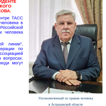
ИДЕНТЕ
КОГО
ОВА.
ентре ТАСС
человека в
Российской
м человека
ей линии",
дерации по
ссоциацией
 вопросах.
люди могут
Уполномоченный по правам человека
в Астраханской области