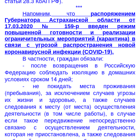
статьи 28.3 КоАП РФ).
***
Напомним, что
распоряжением
Губернатора Астраханской области от
17.03.2020 № 159-р введен режим
повышенной готовности и реализации
ограничительных мероприятий (карантина) в
связи с угрозой распространения новой
-19).
коронавирусной инфекции (
COVID
В частности, граждан обязали:
- после возвращения в Российскую
Федерацию соблюдать изоляцию в домашних
условиях сроком 14 дней;
- не покидать места проживания
(пребывания), за исключением случаев угрозы
их жизни и здоровью, а также случаев
следования к месту (от места) осуществления
деятельности (в том числе работы), в случае
если такое передвижение непосредственно
связано с осуществлением деятельности,
которая не приостановлена, а также следования