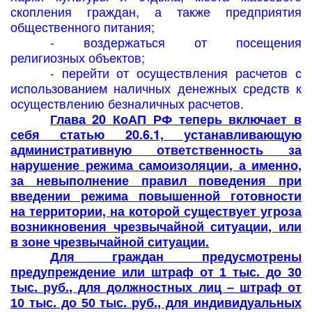
скопления граждан, а также предприятия
общественного питания;
- воздержаться от посещения
религиозных объектов;
- перейти от осуществления расчетов с
использованием наличных денежных средств к
осуществлению безналичных расчетов.
Г
лава 20 КоАП РФ
теперь включает в
себя статью 20.6.1, устанавливающую
административную ответственность за
нарушение режима самоизоляции, а именно,
за невыполнение правил поведения при
введении режима повышенной готовности
на территории, на которой существует угроза
во
зникновения чрезвычайной ситуации, или
в зоне чрезвычайной ситуации.
Для граждан предусмотрены
предупреждение или штраф от 1 тыс. до 30
тыс. руб., для должностных лиц – штраф от
10 тыс. до 50 тыс. руб., для индивидуальных