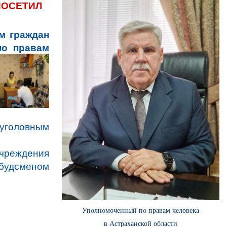
ПОСЕТИЛ
м граждан
по правам
оловным
учреждения
мбудсменом
Уполномоченный по правам человека
в Астраханской области