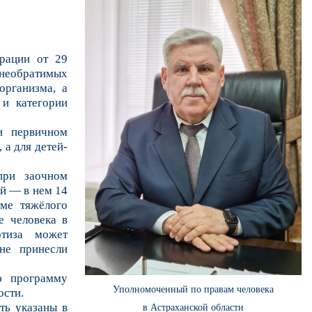
ерации от 29
 необратимых
организма, а
 и категории
и первичном
 а для детей-
при заочном
й — в нем 14
оме тяжёлого
е человека в
ртиза может
 не принесли
ю программу
Уполномоченный по правам человека
ости.
ть указаны в
в Астраханской области