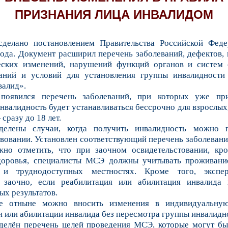
ПРИЗНАНИЯ ЛИЦА ИНВАЛИДОМ
сделано постановлением Правительства Российской Фед
года. Документ расширил перечень заболеваний, дефектов,
ских изменений, нарушений функций органов и систем 
аний и условий для установления группы инвалидности
валид».
 появился перечень заболеваний, при которых уже пр
валидность будет устанавливаться бессрочно для взрослых,
сразу до 18 лет.
делены случаи, когда получить инвалидность можно 
твовании. Установлен соответствующий перечень заболевани
жно отметить, что при заочном освидетельстовании, кр
доровья, специалисты МСЭ должны учитывать проживани
 и труднодоступных местностях. Кроме того, экспе
 заочно, если реабилитация или абилитация инвалида
х результатов.
е отныне можно вносить изменения в индивидуальну
 или абилитации инвалида без пересмотра группы инвалидн
делён перечень целей проведения МСЭ, которые могут бы