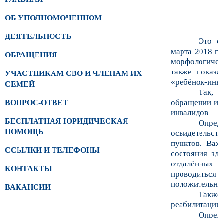
ОБ УПОЛНОМОЧЕННОМ
ДЕЯТЕЛЬНОСТЬ
Это 
марта 2018 
ОБРАЩЕНИЯ
морфологиче
также показ
УЧАСТНИКАМ СВО И ЧЛЕНАМ ИХ
«ребёнок-ин
СЕМЕЙ
Так,
обращении ин
ВОПРОС-ОТВЕТ
инвалидов — 
БЕСПЛАТНАЯ ЮРИДИЧЕСКАЯ
Опре
ПОМОЩЬ
освидетельс
пунктов. Ва
ССЫЛКИ И ТЕЛЕФОНЫ
состояния з
отдалённых
КОНТАКТЫ
проводиться
положительны
ВАКАНСИИ
Такж
реабилитации
Опре