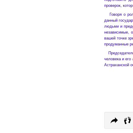
проверок, кото
Говоря о роли
данный государ
людьми и предс
независимые, 
вашей точке зр
продуманные ре
Председатель 
человека и его
Астраханской о