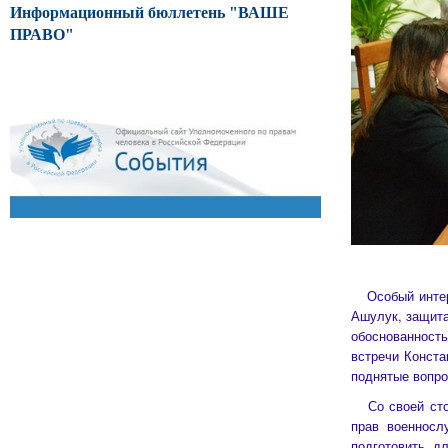
Информационный бюллетень "ВАШЕ
ПРАВО"
Особый инте
Ашулук, защита
обоснованность
встречи Конста
поднятые вопро
Со своей стор
прав военносл
подготовить д