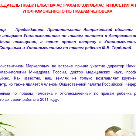
СЕДАТЕЛЬ ПРАВИТЕЛЬСТВА АСТРАХАНСКОЙ ОБЛАСТИ ПОСЕТИЛ АП
УПОЛНОМОЧЕННОГО ПО ПРАВАМ ЧЕЛОВЕКА
атор — Председатель Правительства Астраханской области К
 аппарата Уполномоченного по правам человека в Астраханско
бочие помещения, а затем провел встречу с Уполномоченн
 Спицыным и Уполномоченным по правам ребенка М.Б. Торбиной.
тантином Маркеловым во встрече принял участие директор Научн
оларингологии Минздрава России, доктор медицинских наук, про
айхес. Как известно, наш земляк не только возглавляет крупне
нтр, но также является членом Общественной палаты Российской Федер
ый по правам человека и Уполномоченный по правам ребенка ра
тогах своей работы в 2011 году.