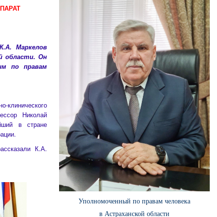
ПАРАТ
.А. Маркелов
й области.
Он
ым по правам
о-клинического
фессор Николай
йший в стране
ации.
ссказали К.А.
Уполномоченный по правам человека
в Астраханской области