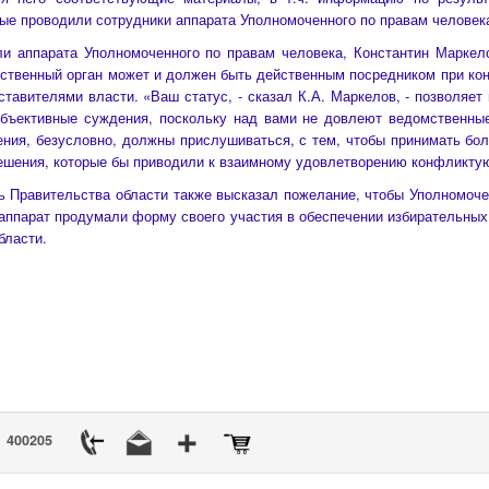
рые проводили сотрудники аппарата Уполномоченного по правам человек
 аппарата Уполномоченного по правам человека, Константин Маркело
ственный орган может и должен быть действенным посредником при к
тавителями власти. «Ваш статус, - сказал К.А. Маркелов, - позволяет
объективные суждения, поскольку над вами не довлеют ведомственные
ения, безусловно, должны прислушиваться, с тем, чтобы принимать бо
шения, которые бы приводили к взаимному удовлетворению конфликту
Правительства области также высказал пожелание, чтобы Уполномоче
 аппарат продумали форму своего участия в обеспечении избирательных
бласти.
400205