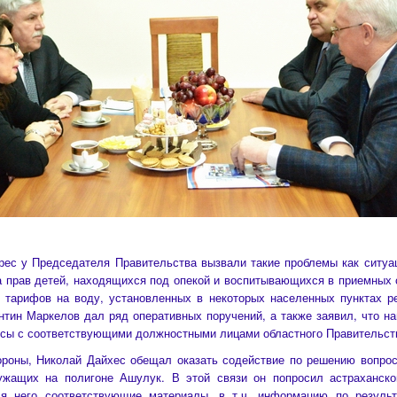
рес у Председателя Правительства вызвали такие проблемы как ситуа
 прав детей, находящихся под опекой и воспитывающихся в приемных 
 тарифов на воду, установленных в некоторых населенных пунктах р
нтин Маркелов дал ряд оперативных поручений, а также заявил, что н
сы с соответствующими должностными лицами областного Правительст
оны, Николай Дайхес обещал оказать содействие по решению вопрос
ужащих на полигоне Ашулук. В этой связи он попросил астраханск
ля него соответствующие материалы, в т.ч. информацию по резуль