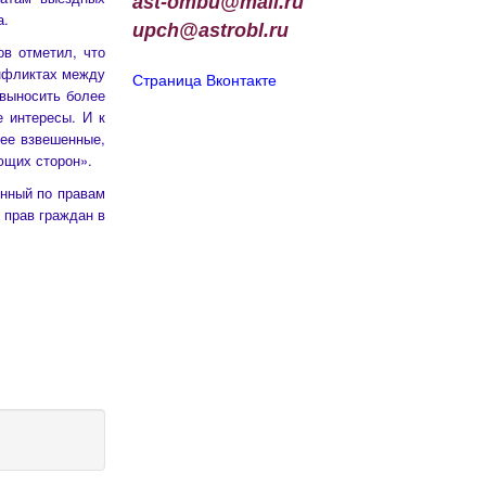
ast-ombu@mail.ru
а.
upch
@
astrobl
.
ru
в отметил, что
онфликтах между
Страница Вконтакте
 выносить более
 интересы. И к
лее взвешенные,
ющих сторон».
нный по правам
 прав граждан в