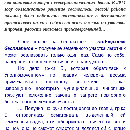
как одинокой матери несовершеннолетних детей. В 2014
году долгожданное решение состоялось; главой района
наконец было подписано постановление о бесплатном
предоставлении ей в собственность земельного участка.
Впрочем, радость оказалась преждевременной…
Своё право на бесплатное –
подчеркнем
бесплатное
– получение земельного участка льготник
может реализовать только один раз. Само по себе,
наверное, это вполне логично и справедливо.
Но дело гр-ки Б., которая обратилась к
Уполномоченному по правам человека, весьма
примечательно, поскольку высветило — как
извращенно некоторые муниципальные чиновники
трактуют положение закона о запрете повторного
бесплатного выделения участка.
… Получив на руки постановление главы, гр-ка
Б. отправилась осматривать выделенный ей
земельный надел, и тут обнаружила – ничего возвести
на нём она не сможет (участок выделялся ей с целью