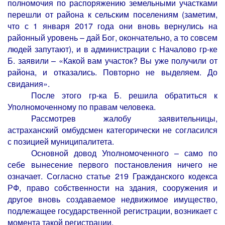
полномочия по распоряжению земельными участками
перешли от района к сельским поселениям (заметим,
что с 1 января 2017 года они вновь вернулись на
районный уровень – дай Бог, окончательно, а то совсем
людей запутают), и в
администрации с Началово гр-ке
Б. заявили – «Какой вам участок? Вы уже получили от
района, и отказались. Повторно не выделяем. До
свидания».
После этого гр-ка Б. решила обратиться к
Уполномоченному по правам человека.
Рассмотрев жалобу заявительницы,
астраханский омбудсмен категорически не согласился
с позицией муниципалитета.
Основной довод Уполномоченного – само по
себе вынесение первого постановления ничего не
означает. Согласно статье 219 Гражданского кодекса
РФ,
право собственности на здания, сооружения и
другое вновь создаваемое недвижимое имущество,
подлежащее государственной регистрации, возникает с
момента такой регистрации
.