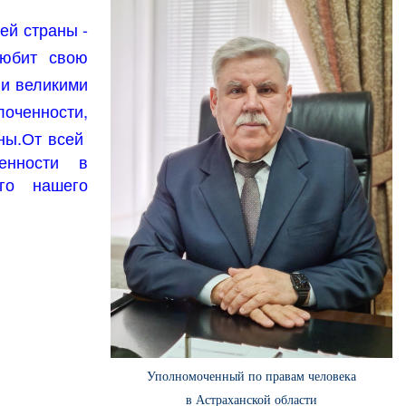
ей страны -
любит свою
 и великими
лоченности,
ны.
От всей
енности
в
го нашего
Уполномоченный по правам человека
в Астраханской области